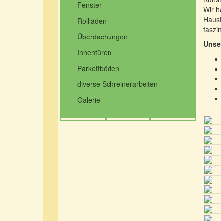
Fenster
Wir h
Haust
Rollläden
faszi
Überdachungen
Unser
Innentüren
Parkettböden
diverse Schreinerarbeiten
Galerie