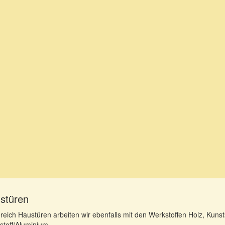
stüren
reich Haustüren arbeiten wir ebenfalls mit den Werkstoffen Holz, Kuns
stoff/Aluminium.